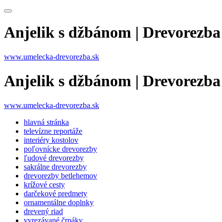
Anjelik s džbánom | Drevorezb
www.umelecka-drevorezba.sk
Anjelik s džbánom | Drevorezb
www.umelecka-drevorezba.sk
hlavná stránka
televízne reportáže
interiéry kostolov
poľovnícke drevorezby
ľudové drevorezby
sakrálne drevorezby
drevorezby betlehemov
krížové cesty
darčekové predmety
ornamentálne doplnky
drevený riad
vyrezávané črpáky