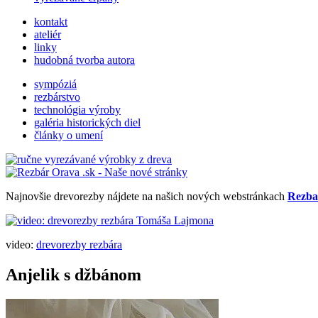
kontakt
ateliér
linky
hudobná tvorba autora
sympóziá
rezbárstvo
technológia výroby
galéria historických diel
články o umení
Najnovšie drevorezby nájdete na našich nových webstránkach
Rezba
video:
drevorezby rezbára
Anjelik s džbánom