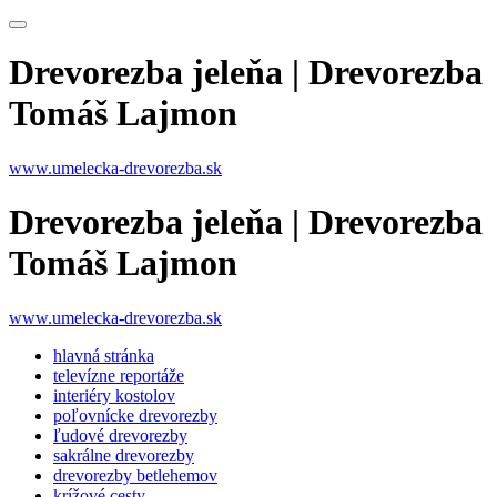
Drevorezba jeleňa | Drevorezba
Tomáš Lajmon
www.umelecka-drevorezba.sk
Drevorezba jeleňa | Drevorezba
Tomáš Lajmon
www.umelecka-drevorezba.sk
hlavná stránka
televízne reportáže
interiéry kostolov
poľovnícke drevorezby
ľudové drevorezby
sakrálne drevorezby
drevorezby betlehemov
krížové cesty