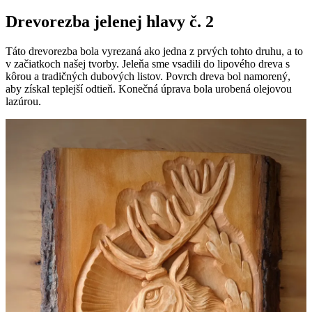
Drevorezba jelenej hlavy č. 2
Táto drevorezba bola vyrezaná ako jedna z prvých tohto druhu, a to
v začiatkoch našej tvorby. Jeleňa sme vsadili do lipového dreva s
kôrou a tradičných dubových listov. Povrch dreva bol namorený,
aby získal teplejší odtieň. Konečná úprava bola urobená olejovou
lazúrou.