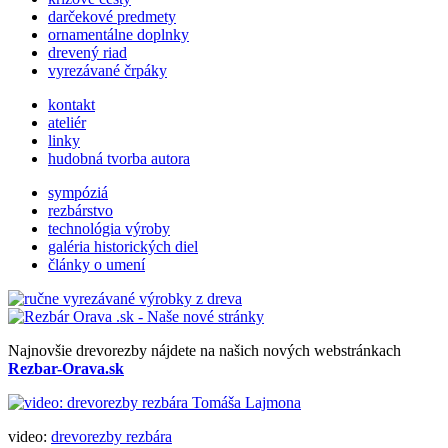
darčekové predmety
ornamentálne doplnky
drevený riad
vyrezávané črpáky
kontakt
ateliér
linky
hudobná tvorba autora
sympóziá
rezbárstvo
technológia výroby
galéria historických diel
články o umení
Najnovšie drevorezby nájdete na našich nových webstránkach
Rezbar-Orava.sk
video:
drevorezby rezbára