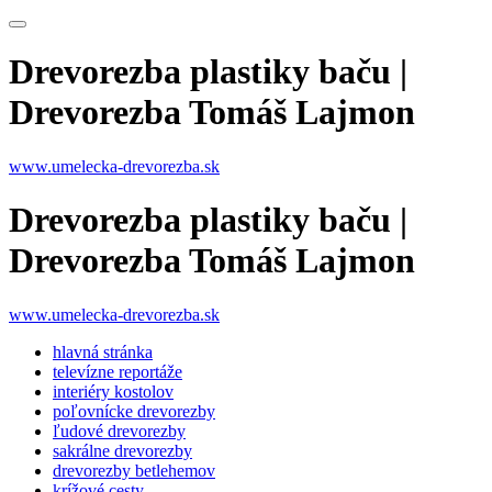
Drevorezba plastiky baču |
Drevorezba Tomáš Lajmon
www.umelecka-drevorezba.sk
Drevorezba plastiky baču |
Drevorezba Tomáš Lajmon
www.umelecka-drevorezba.sk
hlavná stránka
televízne reportáže
interiéry kostolov
poľovnícke drevorezby
ľudové drevorezby
sakrálne drevorezby
drevorezby betlehemov
krížové cesty