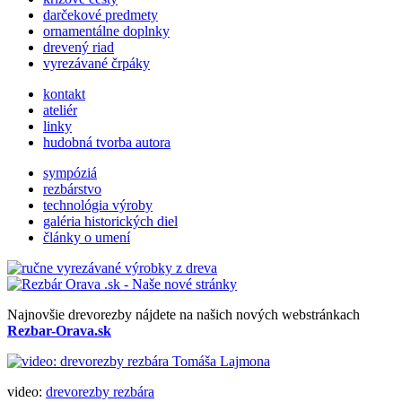
darčekové predmety
ornamentálne doplnky
drevený riad
vyrezávané črpáky
kontakt
ateliér
linky
hudobná tvorba autora
sympóziá
rezbárstvo
technológia výroby
galéria historických diel
články o umení
Najnovšie drevorezby nájdete na našich nových webstránkach
Rezbar-Orava.sk
video:
drevorezby rezbára